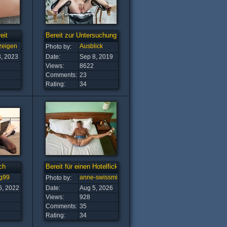
eit
Bereit zur Untersuchung
zeigen
Ausblick
Photo by:
3, 2023
Date:
Sep 8, 2019
Views:
8622
Comments:
23
Rating:
34
ch
Bereit für einen Hotelfick
g99
anne-swissmilf
Photo by:
6, 2022
Date:
Aug 5, 2026
Views:
928
Comments:
35
Rating:
34