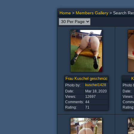
Home
>
Members Gallery
> Search Resu
Frau Kuschel geschmückt und bereit
K
kuschel1428
Photo by:
Photo 
Date:
Mar 18, 2020
Date:
Views:
12697
Views:
Comments:
44
Comme
Rating:
71
Rating