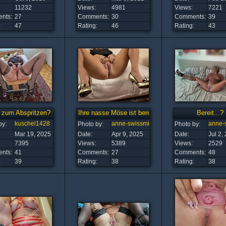
11232
Views:
4981
Views:
7221
nts:
27
Comments:
30
Comments:
39
:
47
Rating:
46
Rating:
43
t zum Abspritzen?
Ihre nasse Möse ist bereit...
Bereit...?
kuschel1428
anne-swissmilf
anne-s
by:
Photo by:
Photo by:
Mar 19, 2025
Date:
Apr 9, 2025
Date:
Jul 2,
7395
Views:
5389
Views:
2529
nts:
41
Comments:
27
Comments:
48
:
39
Rating:
38
Rating:
38