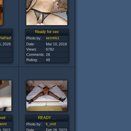
Ready for sex
PiaPaul
secrets1
Photo by:
5, 2026
Date:
Mar 10, 2018
Views:
6782
Comments:
28
Rating:
49
reit
READY ...
anni
k_und
Photo by:
6, 2021
Date:
Feb 26, 2023