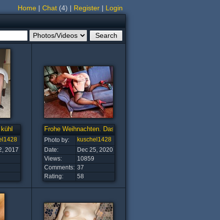
Home
|
Chat
(4)
|
Register
|
Login
 kühl
Frohe Weihnachten. Das Geschenk ist bereit.
el1428
kuschel1428
Photo by:
2, 2017
Date:
Dec 25, 2020
Views:
10859
Comments:
37
Rating:
58