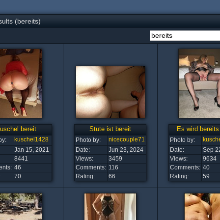
lts (bereits)
uschel bereit
Stute ist bereit
Es wird bereits
kuschel1428
nicecouple71
kusch
by:
Photo by:
Photo by:
Jan 15, 2021
Date:
Jun 23, 2024
Date:
Sep 2
8441
Views:
3459
Views:
9634
nts:
46
Comments:
116
Comments:
40
:
70
Rating:
66
Rating:
59