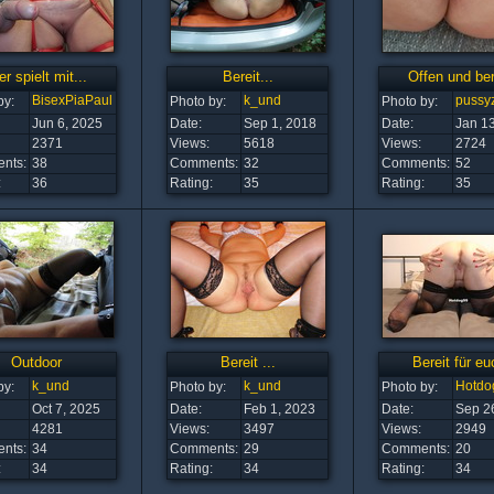
r spielt mit...
Bereit...
Offen und ber
BisexPiaPaul
k_und
pussy
by:
Photo by:
Photo by:
Jun 6, 2025
Date:
Sep 1, 2018
Date:
Jan 1
2371
Views:
5618
Views:
2724
nts:
38
Comments:
32
Comments:
52
:
36
Rating:
35
Rating:
35
Outdoor
Bereit ...
Bereit für eu
k_und
k_und
Hotdo
by:
Photo by:
Photo by:
Oct 7, 2025
Date:
Feb 1, 2023
Date:
Sep 2
4281
Views:
3497
Views:
2949
nts:
34
Comments:
29
Comments:
20
:
34
Rating:
34
Rating:
34