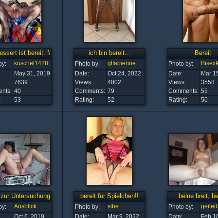
ssert ist bereit. Macht es an?
ich bin bereit...
Bereit
kuschel1428
glfabienne
Bisex
by:
Photo by:
Photo by:
May 31, 2019
Date:
Oct 24, 2022
Date:
Mar 1
7639
Views:
4002
Views:
3558
nts:
40
Comments:
79
Comments:
55
:
53
Rating:
52
Rating:
50
 zur Untersuchung
bereit für Spielchen!!
beine breit, be
Ausblick
sibe
geiled
by:
Photo by:
Photo by:
Oct 6, 2019
Date:
Mar 9, 2022
Date:
Feb 1