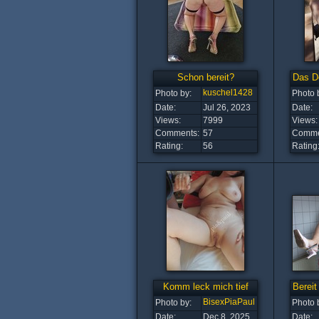
Schon bereit?
Das De
kuschel1428
Photo by:
Photo 
Date:
Jul 26, 2023
Date:
Views:
7999
Views:
Comments:
57
Comme
Rating:
56
Rating
Komm leck mich tief
Bereit
BisexPiaPaul
Photo by:
Photo 
Date:
Dec 8, 2025
Date: